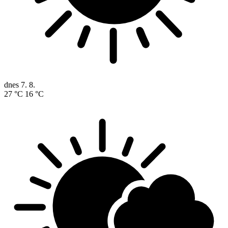
dnes
7. 8.
27 °C
16 °C