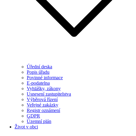
Úřední deska
Popis úřadu
Povinné informace
E-podatelna
Vyhlášky, zákony
Usnesení zastupitelstva
Výběrová řízení
Veřejné zakázky
Registr oznámení
GDPR
Územní plán
Život v obci