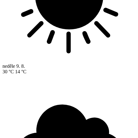
neděle
9. 8.
30 °C
14 °C