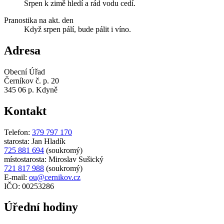
Srpen k zimě hledí a rád vodu cedí.
Pranostika na akt. den
Když srpen pálí, bude pálit i víno.
Adresa
Obecní Úřad
Černíkov č. p. 20
345 06 p. Kdyně
Kontakt
Telefon:
379 797 170
starosta: Jan Hladík
725 881 694
(soukromý)
místostarosta: Miroslav Sušický
721 817 988
(soukromý)
E-mail:
ou@cernikov.cz
IČO: 00253286
Úřední hodiny