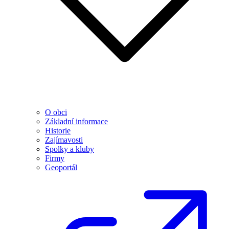
O obci
Základní informace
Historie
Zajímavosti
Spolky a kluby
Firmy
Geoportál