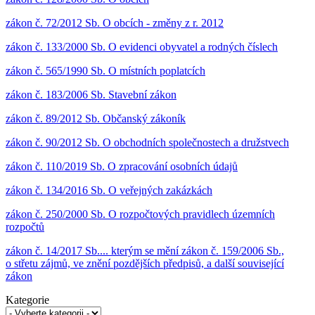
zákon č. 72/2012 Sb. O obcích - změny z r. 2012
zákon č. 133/2000 Sb. O evidenci obyvatel a rodných číslech
zákon č. 565/1990 Sb. O místních poplatcích
zákon č. 183/2006 Sb. Stavební zákon
zákon č. 89/2012 Sb. Občanský zákoník
zákon č. 90/2012 Sb. O obchodních společnostech a družstvech
zákon č. 110/2019 Sb. O zpracování osobních údajů
zákon č. 134/2016 Sb. O veřejných zakázkách
zákon č. 250/2000 Sb. O rozpočtových pravidlech územních
rozpočtů
zákon č. 14/2017 Sb.... kterým se mění zákon č. 159/2006 Sb.,
o střetu zájmů, ve znění pozdějších předpisů, a další související
zákon
Kategorie