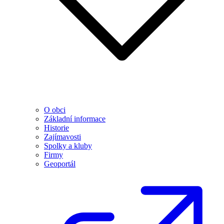
O obci
Základní informace
Historie
Zajímavosti
Spolky a kluby
Firmy
Geoportál