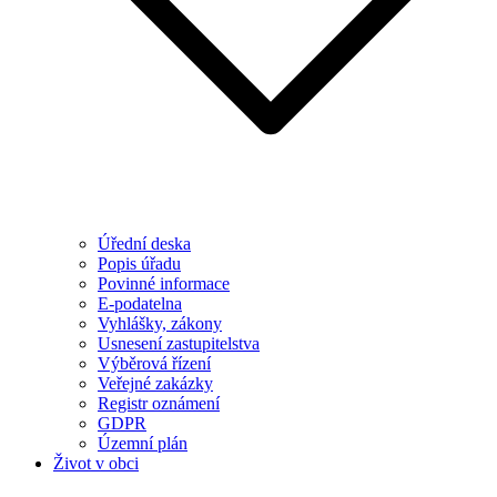
Úřední deska
Popis úřadu
Povinné informace
E-podatelna
Vyhlášky, zákony
Usnesení zastupitelstva
Výběrová řízení
Veřejné zakázky
Registr oznámení
GDPR
Územní plán
Život v obci