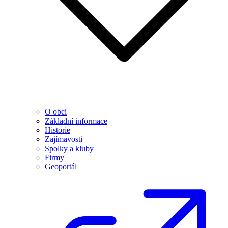
O obci
Základní informace
Historie
Zajímavosti
Spolky a kluby
Firmy
Geoportál