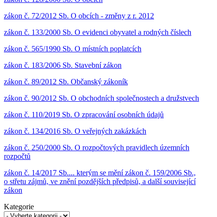
zákon č. 72/2012 Sb. O obcích - změny z r. 2012
zákon č. 133/2000 Sb. O evidenci obyvatel a rodných číslech
zákon č. 565/1990 Sb. O místních poplatcích
zákon č. 183/2006 Sb. Stavební zákon
zákon č. 89/2012 Sb. Občanský zákoník
zákon č. 90/2012 Sb. O obchodních společnostech a družstvech
zákon č. 110/2019 Sb. O zpracování osobních údajů
zákon č. 134/2016 Sb. O veřejných zakázkách
zákon č. 250/2000 Sb. O rozpočtových pravidlech územních
rozpočtů
zákon č. 14/2017 Sb.... kterým se mění zákon č. 159/2006 Sb.,
o střetu zájmů, ve znění pozdějších předpisů, a další související
zákon
Kategorie