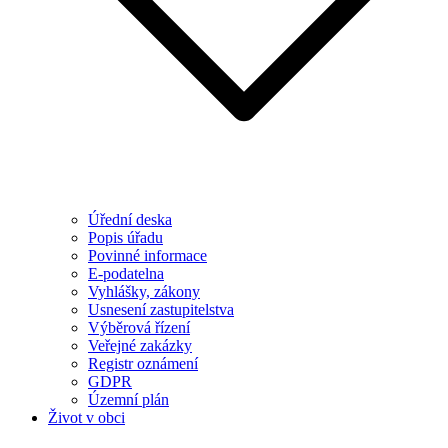
Úřední deska
Popis úřadu
Povinné informace
E-podatelna
Vyhlášky, zákony
Usnesení zastupitelstva
Výběrová řízení
Veřejné zakázky
Registr oznámení
GDPR
Územní plán
Život v obci