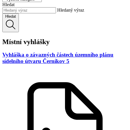
Hledat
Hledaný výraz
Hledat
Místní vyhlášky
Vyhláška o závazných částech územního plánu
sídelního útvaru Černíkov 5