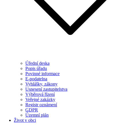
Úřední deska
Popis úřadu
Povinné informace
E-podatelna
Vyhlášky, zákony
Usnesení zastupitelstva
Výběrová řízení
Veřejné zakázky
Registr oznámení
GDPR
Územní plán
Život v obci