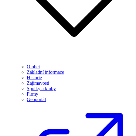
O obci
Základní informace
Historie
Zajímavosti
Spolky a kluby
Firmy
Geoportál