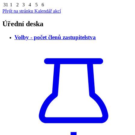
31
1
2
3
4
5
6
Přejít na stránku Kalendář akcí
Úřední deska
Volby - počet členů zastupitelstva