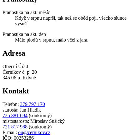
Pranostika na akt. měsíc
Když v srpnu naprší, tak než se oběd pojí, všecko slunce
vysuší.
Pranostika na akt. den
Málo plodů v srpnu, málo včel z jara.
Adresa
Obecní Úřad
Černíkov č. p. 20
345 06 p. Kdyně
Kontakt
Telefon:
379 797 170
starosta: Jan Hladík
725 881 694
(soukromý)
místostarosta: Miroslav Sušický
721 817 988
(soukromý)
E-mail:
ou@cernikov.cz
IČO: 00253286