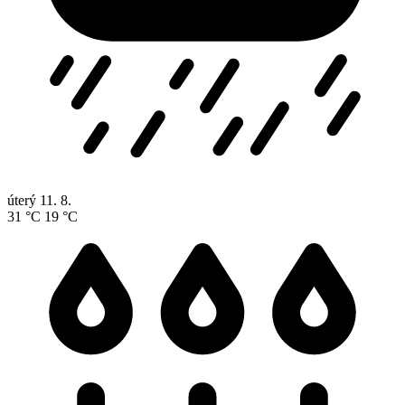
úterý
11. 8.
31 °C
19 °C