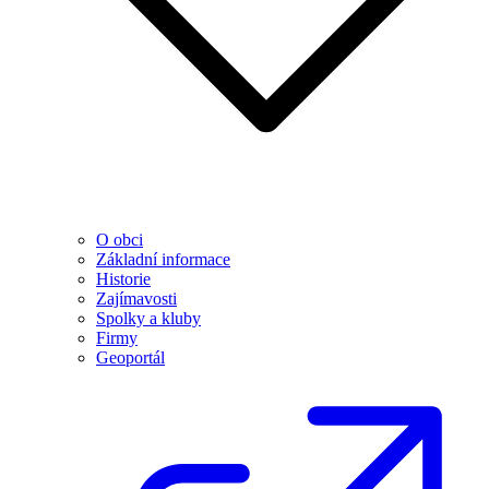
O obci
Základní informace
Historie
Zajímavosti
Spolky a kluby
Firmy
Geoportál