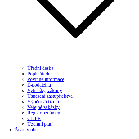
Úřední deska
Popis úřadu
Povinné informace
E-podatelna
Vyhlášky, zákony
Usnesení zastupitelstva
Výběrová řízení
Veřejné zakázky
Registr oznámení
GDPR
Územní plán
Život v obci