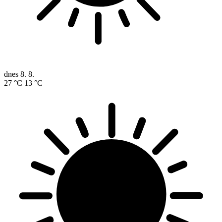
dnes
8. 8.
27 °C
13 °C