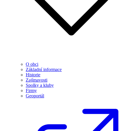
O obci
Základní informace
Historie
Zajímavosti
Spolky a kluby
Firmy
Geoportál