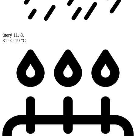
úterý
11. 8.
31 °C
19 °C