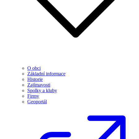
O obci
Základní informace
Historie
Zajímavosti
Spolky a kluby
Firmy
Geoportál