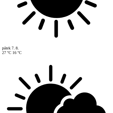
pátek
7. 8.
27 °C
16 °C