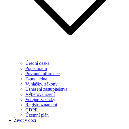
Úřední deska
Popis úřadu
Povinné informace
E-podatelna
Vyhlášky, zákony
Usnesení zastupitelstva
Výběrová řízení
Veřejné zakázky
Registr oznámení
GDPR
Územní plán
Život v obci