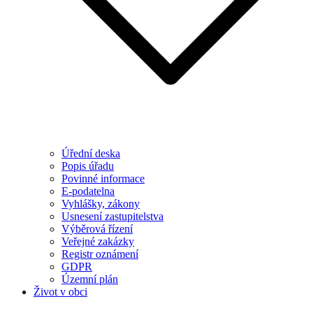
Úřední deska
Popis úřadu
Povinné informace
E-podatelna
Vyhlášky, zákony
Usnesení zastupitelstva
Výběrová řízení
Veřejné zakázky
Registr oznámení
GDPR
Územní plán
Život v obci