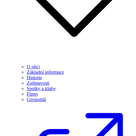
O obci
Základní informace
Historie
Zajímavosti
Spolky a kluby
Firmy
Geoportál